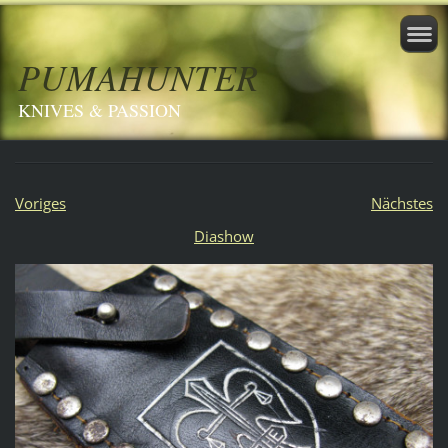
PUMAHUNTER
KNIVES & PASSION
Voriges
Nächstes
Diashow