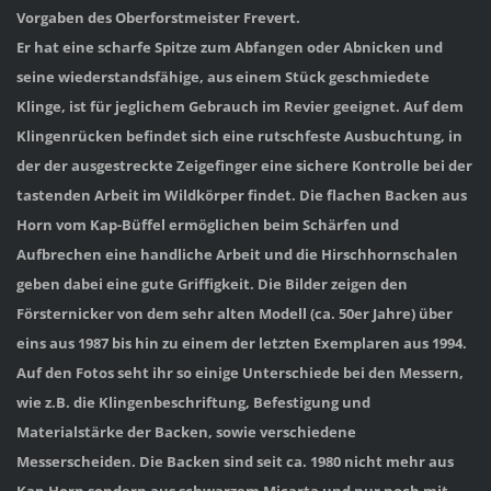
Vorgaben des Oberforstmeister Frevert.
Er hat eine scharfe Spitze zum Abfangen oder Abnicken und
seine wiederstandsfähige, aus einem Stück geschmiedete
Klinge, ist für jeglichem Gebrauch im Revier geeignet. Auf dem
Klingenrücken befindet sich eine rutschfeste Ausbuchtung, in
der der ausgestreckte Zeigefinger eine sichere Kontrolle bei der
tastenden Arbeit im Wildkörper findet. Die flachen Backen aus
Horn vom Kap-Büffel ermöglichen beim Schärfen und
Aufbrechen eine handliche Arbeit und die Hirschhornschalen
geben dabei eine gute Griffigkeit.
Die Bilder zeigen den
Försternicker von dem sehr alten Modell (ca. 50er Jahre) über
eins aus 1987 bis hin zu einem der letzten Exemplaren aus 1994.
Auf den Fotos seht ihr so einige Unterschiede bei den Messern,
wie z.B. die Klingenbeschriftung, Befestigung und
Materialstärke der Backen, sowie verschiedene
Messerscheiden. Die Backen sind seit ca. 1980 nicht mehr aus
Kap-Horn sondern aus schwarzem Micarta und nur noch mit