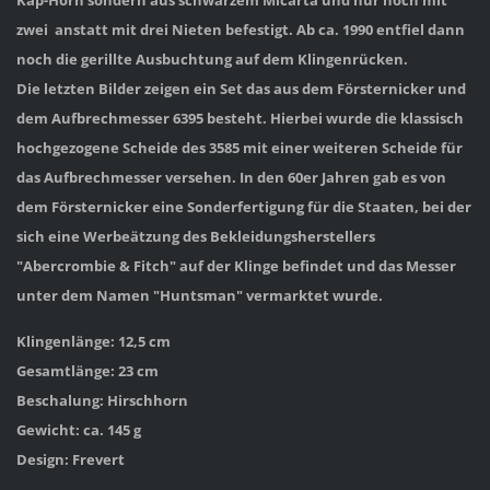
zwei anstatt mit drei Nieten befestigt.
Ab ca. 1990
entfiel dann
noch die gerillte Ausbuchtung auf dem Klingenrücken.
Die letzten Bilder zeigen ein Set das aus dem Försternicker und
dem Aufbrechmesser 6395 besteht. Hierbei wurde die klassisch
hochgezogene Scheide des 3585 mit einer weiteren Scheide für
das Aufbrechmesser versehen. In den 60er Jahren gab es
von
dem Försternicker
eine Sonderfertigung für die Staaten, bei der
sich eine Werbeätzung des Bekleidungsherstellers
"Abercrombie & Fitch" auf der Klinge befindet und das Messer
unter dem Namen "Huntsman" vermarktet wurde.
Klingenlänge: 12,5 cm
Gesamtlänge: 23 cm
Beschalung: Hirschhorn
Gewicht: ca. 145 g
Design: Frevert