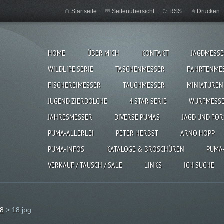
Startseite
Seitenübersicht
RSS
Drucken
HOME
ÜBER MICH
KONTAKT
JAGDMESS
WILDLIFE SERIE
TASCHENMESSER
FAHRTENME
FISCHEREIMESSER
TAUCHMESSER
MINIATUREN
JUGEND ZIERDOLCHE
4 STAR SERIE
WURFMESS
JAHRESMESSER
DIVERSE PUMAS
JAGD UND FOR
PUMA-ALLERLEI
PETER HERBST
ARNO HOPP
PUMA-INFOS
KATALOGE & BROSCHÜREN
PUMA
VERKAUF / TAUSCH / SALE
LINKS
ICH SUCHE
88
>
18.jpg