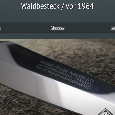
Waidbesteck / vor 1964
s
Diashow
Nä