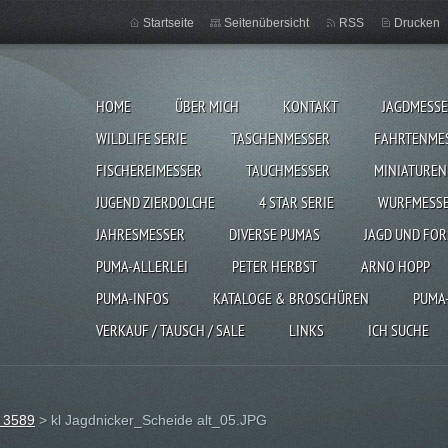
Startseite
Seitenübersicht
RSS
Drucken
HOME
ÜBER MICH
KONTAKT
JAGDMESS
WILDLIFE SERIE
TASCHENMESSER
FAHRTENME
FISCHEREIMESSER
TAUCHMESSER
MINIATUREN
JUGEND ZIERDOLCHE
4 STAR SERIE
WURFMESS
JAHRESMESSER
DIVERSE PUMAS
JAGD UND FOR
PUMA-ALLERLEI
PETER HERBST
ARNO HOPP
PUMA-INFOS
KATALOGE & BROSCHÜREN
PUMA
VERKAUF / TAUSCH / SALE
LINKS
ICH SUCHE
d 3589
>
kl Jagdnicker_Scheide alt_05.JPG