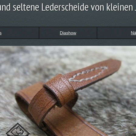
und seltene Lederscheide von kleinen
s
Diashow
Nä