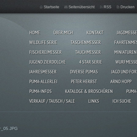
Startseite
Seitenübersicht
RSS
Drucken
HOME
ÜBER MICH
KONTAKT
JAGDMESS
WILDLIFE SERIE
TASCHENMESSER
FAHRTENME
FISCHEREIMESSER
TAUCHMESSER
MINIATUREN
JUGEND ZIERDOLCHE
4 STAR SERIE
WURFMESS
JAHRESMESSER
DIVERSE PUMAS
JAGD UND FOR
PUMA-ALLERLEI
PETER HERBST
ARNO HOPP
PUMA-INFOS
KATALOGE & BROSCHÜREN
PUMA
VERKAUF / TAUSCH / SALE
LINKS
ICH SUCHE
r_05.JPG