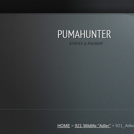
PUMAHUNTER
KNIVES & PASSION
HOME
>
921 Wildlife "Adler"
>
921_Adle