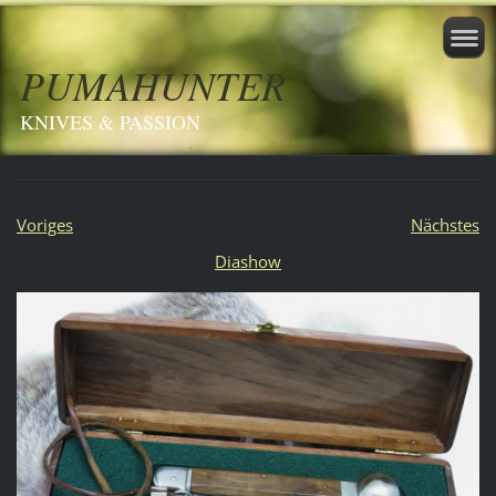
PUMAHUNTER
KNIVES & PASSION
Voriges
Nächstes
Diashow