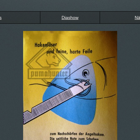
s
Diashow
Nä