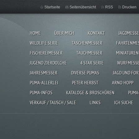
Startseite
Seitenübersicht
RSS
Drucken
HOME
ÜBER MICH
KONTAKT
JAGDMESS
WILDLIFE SERIE
TASCHENMESSER
FAHRTENME
FISCHEREIMESSER
TAUCHMESSER
MINIATUREN
JUGEND ZIERDOLCHE
4 STAR SERIE
WURFMESS
JAHRESMESSER
DIVERSE PUMAS
JAGD UND FOR
PUMA-ALLERLEI
PETER HERBST
ARNO HOPP
PUMA-INFOS
KATALOGE & BROSCHÜREN
PUMA
VERKAUF / TAUSCH / SALE
LINKS
ICH SUCHE