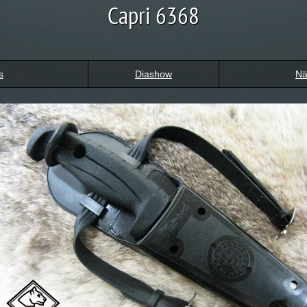
Capri 6368
s
Diashow
Nä