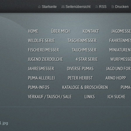
Startseite
Seitenübersicht
RSS
Drucken
HOME
ÜBER MICH
KONTAKT
JAGDMESS
WILDLIFE SERIE
TASCHENMESSER
FAHRTENME
FISCHEREIMESSER
TAUCHMESSER
MINIATUREN
JUGEND ZIERDOLCHE
4 STAR SERIE
WURFMESS
JAHRESMESSER
DIVERSE PUMAS
JAGD UND FOR
PUMA-ALLERLEI
PETER HERBST
ARNO HOPP
PUMA-INFOS
KATALOGE & BROSCHÜREN
PUMA
VERKAUF / TAUSCH / SALE
LINKS
ICH SUCHE
1.jpg