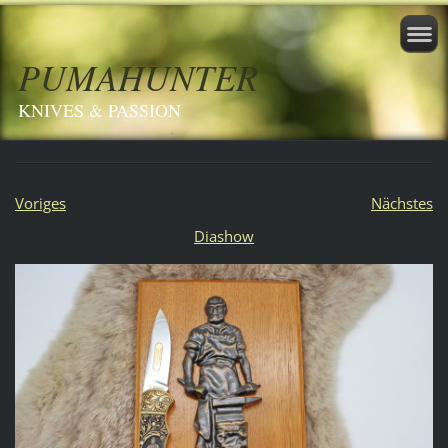
PUMAHUNTER
KNIVES & PASSION
Voriges
Nächstes
Diashow