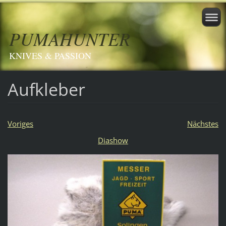
PUMAHUNTER
KNIVES & PASSION
Aufkleber
Voriges
Nächstes
Diashow