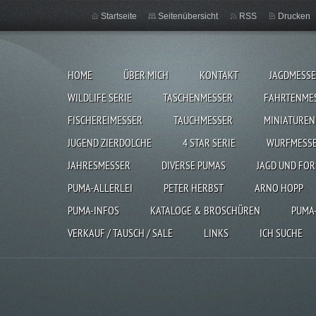
Startseite
Seitenübersicht
RSS
Drucken
HOME
ÜBER MICH
KONTAKT
JAGDMESS
WILDLIFE SERIE
TASCHENMESSER
FAHRTENME
FISCHEREIMESSER
TAUCHMESSER
MINIATUREN
JUGEND ZIERDOLCHE
4 STAR SERIE
WURFMESS
JAHRESMESSER
DIVERSE PUMAS
JAGD UND FOR
PUMA-ALLERLEI
PETER HERBST
ARNO HOPP
PUMA-INFOS
KATALOGE & BROSCHÜREN
PUMA
VERKAUF / TAUSCH / SALE
LINKS
ICH SUCHE