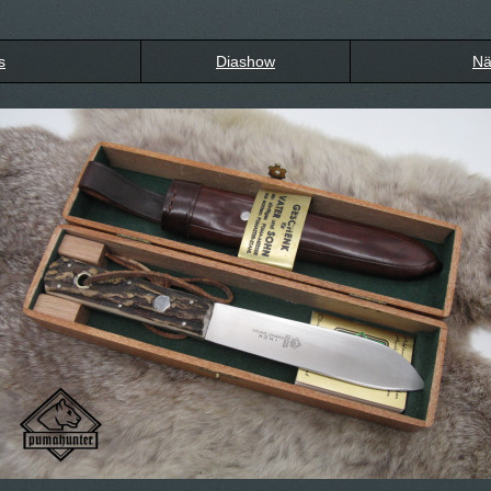
s
Diashow
Nä