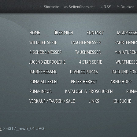
Startseite
Seitenübersicht
RSS
Drucken
HOME
ÜBER MICH
KONTAKT
JAGDMESS
WILDLIFE SERIE
TASCHENMESSER
FAHRTENME
FISCHEREIMESSER
TAUCHMESSER
MINIATUREN
JUGEND ZIERDOLCHE
4 STAR SERIE
WURFMESS
JAHRESMESSER
DIVERSE PUMAS
JAGD UND FOR
PUMA-ALLERLEI
PETER HERBST
ARNO HOPP
PUMA-INFOS
KATALOGE & BROSCHÜREN
PUMA
VERKAUF / TAUSCH / SALE
LINKS
ICH SUCHE
8
>
6317_mwb_01.JPG