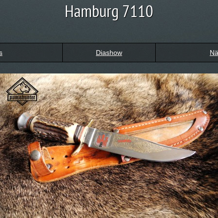
Hamburg 7110
s
Diashow
Nä