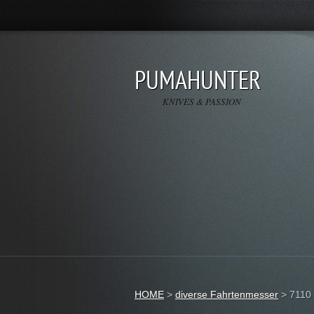
PUMAHUNTER
KNIVES & PASSION
HOME
>
diverse Fahrtenmesser
>
7110