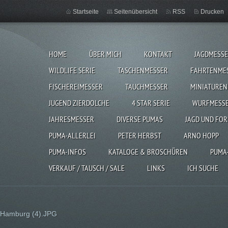
Startseite
Seitenübersicht
RSS
Drucken
HOME
ÜBER MICH
KONTAKT
JAGDMESS
WILDLIFE SERIE
TASCHENMESSER
FAHRTENME
FISCHEREIMESSER
TAUCHMESSER
MINIATUREN
JUGEND ZIERDOLCHE
4 STAR SERIE
WURFMESS
JAHRESMESSER
DIVERSE PUMAS
JAGD UND FOR
PUMA-ALLERLEI
PETER HERBST
ARNO HOPP
PUMA-INFOS
KATALOGE & BROSCHÜREN
PUMA
VERKAUF / TAUSCH / SALE
LINKS
ICH SUCHE
 Hamburg (4).JPG