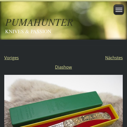
PUMAHUNTER
KNIVES & PASSION
Voriges
Nächstes
Diashow