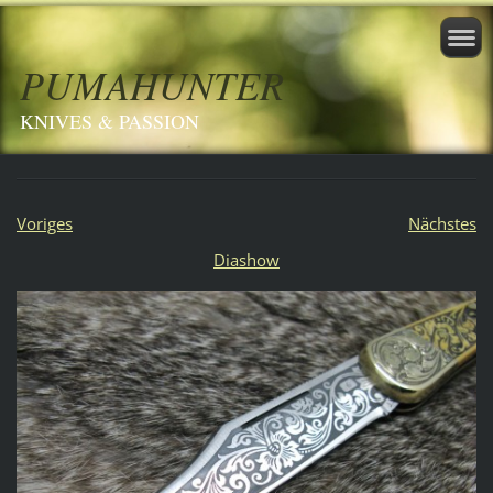
PUMAHUNTER
KNIVES & PASSION
Voriges
Nächstes
Diashow