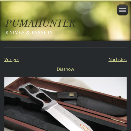
PUMAHUNTER
KNIVES & PASSION
Voriges
Nächstes
Diashow