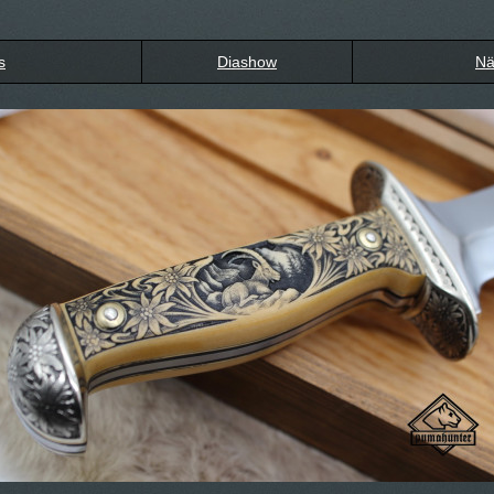
s
Diashow
Nä