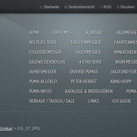
Startseite
Seitenübersicht
RSS
Drucken
HOME
ÜBER MICH
KONTAKT
JAGDMESS
WILDLIFE SERIE
TASCHENMESSER
FAHRTENME
FISCHEREIMESSER
TAUCHMESSER
MINIATUREN
JUGEND ZIERDOLCHE
4 STAR SERIE
WURFMESS
JAHRESMESSER
DIVERSE PUMAS
JAGD UND FOR
PUMA-ALLERLEI
PETER HERBST
ARNO HOPP
PUMA-INFOS
KATALOGE & BROSCHÜREN
PUMA
VERKAUF / TAUSCH / SALE
LINKS
ICH SUCHE
 Unikat
>
GS_07.JPG