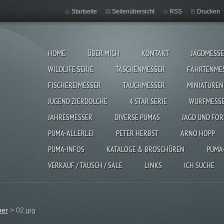
Startseite
Seitenübersicht
RSS
Drucken
HOME
ÜBER MICH
KONTAKT
JAGDMESS
WILDLIFE SERIE
TASCHENMESSER
FAHRTENME
FISCHEREIMESSER
TAUCHMESSER
MINIATUREN
JUGEND ZIERDOLCHE
4 STAR SERIE
WURFMESS
JAHRESMESSER
DIVERSE PUMAS
JAGD UND FOR
PUMA-ALLERLEI
PETER HERBST
ARNO HOPP
PUMA-INFOS
KATALOGE & BROSCHÜREN
PUMA
VERKAUF / TAUSCH / SALE
LINKS
ICH SUCHE
per
>
02.jpg