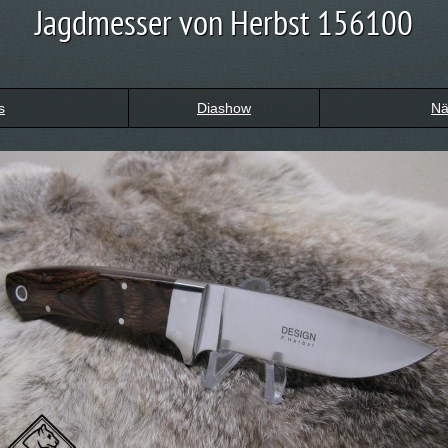
Jagdmesser von Herbst 156100
s
Diashow
Nä