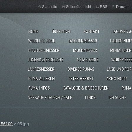
Startseite
Seitenübersicht
RSS
Drucken
HOME
ÜBER MICH
KONTAKT
JAGDMESS
WILDLIFE SERIE
TASCHENMESSER
FAHRTENME
FISCHEREIMESSER
TAUCHMESSER
MINIATUREN
JUGEND ZIERDOLCHE
4 STAR SERIE
WURFMESS
JAHRESMESSER
DIVERSE PUMAS
JAGD UND FOR
PUMA-ALLERLEI
PETER HERBST
ARNO HOPP
PUMA-INFOS
KATALOGE & BROSCHÜREN
PUMA
VERKAUF / TAUSCH / SALE
LINKS
ICH SUCHE
 156100
>
05.jpg