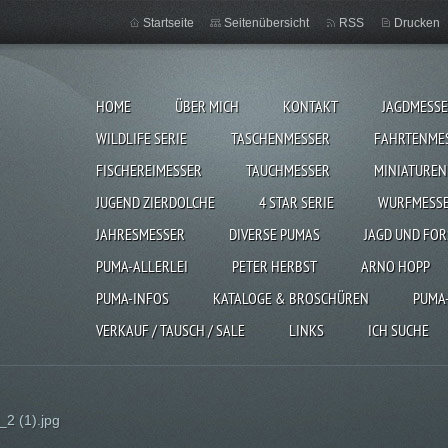
Startseite
Seitenübersicht
RSS
Drucken
HOME
ÜBER MICH
KONTAKT
JAGDMESS
WILDLIFE SERIE
TASCHENMESSER
FAHRTENME
FISCHEREIMESSER
TAUCHMESSER
MINIATUREN
JUGEND ZIERDOLCHE
4 STAR SERIE
WURFMESS
JAHRESMESSER
DIVERSE PUMAS
JAGD UND FOR
PUMA-ALLERLEI
PETER HERBST
ARNO HOPP
PUMA-INFOS
KATALOGE & BROSCHÜREN
PUMA
VERKAUF / TAUSCH / SALE
LINKS
ICH SUCHE
2 (1).jpg