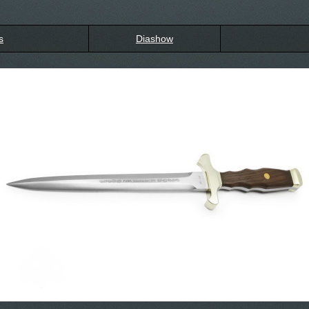
s
Diashow