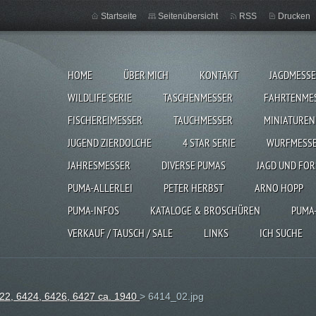
Startseite
Seitenübersicht
RSS
Drucken
HOME
ÜBER MICH
KONTAKT
JAGDMESS
WILDLIFE SERIE
TASCHENMESSER
FAHRTENME
FISCHEREIMESSER
TAUCHMESSER
MINIATUREN
JUGEND ZIERDOLCHE
4 STAR SERIE
WURFMESS
JAHRESMESSER
DIVERSE PUMAS
JAGD UND FOR
PUMA-ALLERLEI
PETER HERBST
ARNO HOPP
PUMA-INFOS
KATALOGE & BROSCHÜREN
PUMA
VERKAUF / TAUSCH / SALE
LINKS
ICH SUCHE
22, 6424, 6426, 6427 ca. 1940
>
6414_02.jpg