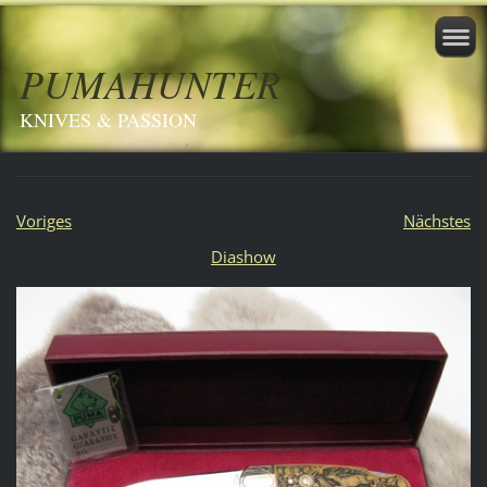
PUMAHUNTER
KNIVES & PASSION
Voriges
Nächstes
Diashow