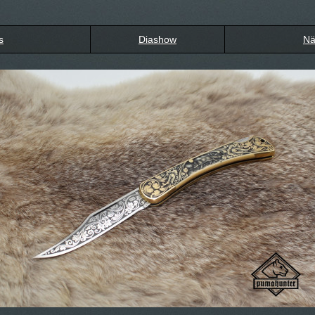
s
Diashow
Nä