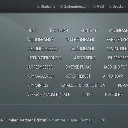
Startseite
Seitenübersicht
RSS
Drucken
HOME
ÜBER MICH
KONTAKT
JAGDMESS
WILDLIFE SERIE
TASCHENMESSER
FAHRTENME
FISCHEREIMESSER
TAUCHMESSER
MINIATUREN
JUGEND ZIERDOLCHE
4 STAR SERIE
WURFMESS
JAHRESMESSER
DIVERSE PUMAS
JAGD UND FOR
PUMA-ALLERLEI
PETER HERBST
ARNO HOPP
PUMA-INFOS
KATALOGE & BROSCHÜREN
PUMA
VERKAUF / TAUSCH / SALE
LINKS
ICH SUCHE
"Limited Kettner Edition"
>
Kettner_Hase_Fuchs_12.JPG