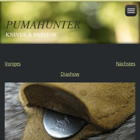
PUMAHUNTER
KNIVES & PASSION
Voriges
Nächstes
Diashow