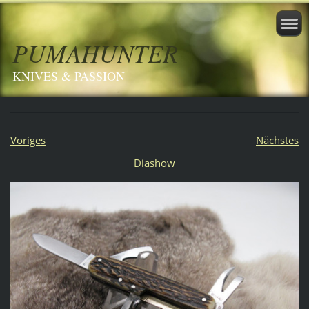
PUMAHUNTER
KNIVES & PASSION
Voriges
Nächstes
Diashow