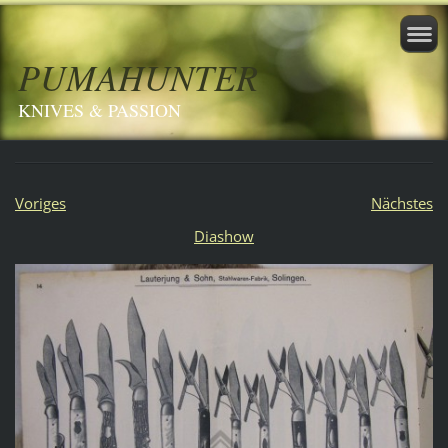
PUMAHUNTER
KNIVES & PASSION
Voriges
Nächstes
Diashow