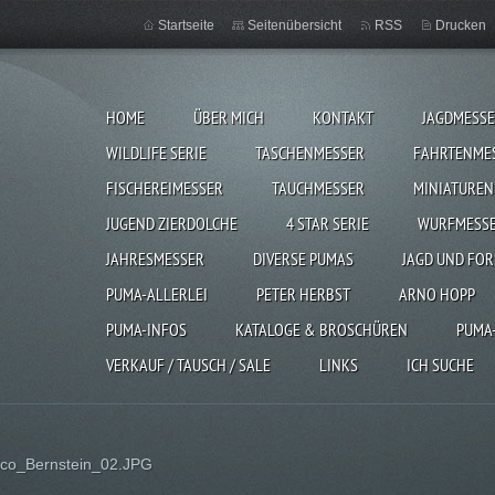
Startseite
Seitenübersicht
RSS
Drucken
HOME
ÜBER MICH
KONTAKT
JAGDMESS
WILDLIFE SERIE
TASCHENMESSER
FAHRTENME
FISCHEREIMESSER
TAUCHMESSER
MINIATUREN
JUGEND ZIERDOLCHE
4 STAR SERIE
WURFMESS
JAHRESMESSER
DIVERSE PUMAS
JAGD UND FOR
PUMA-ALLERLEI
PETER HERBST
ARNO HOPP
PUMA-INFOS
KATALOGE & BROSCHÜREN
PUMA
VERKAUF / TAUSCH / SALE
LINKS
ICH SUCHE
ico_Bernstein_02.JPG