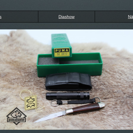
s
Diashow
Nä