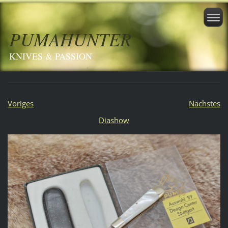
PUMAHUNTER
KNIVES & PASSION
Voriges
Nächstes
Diashow