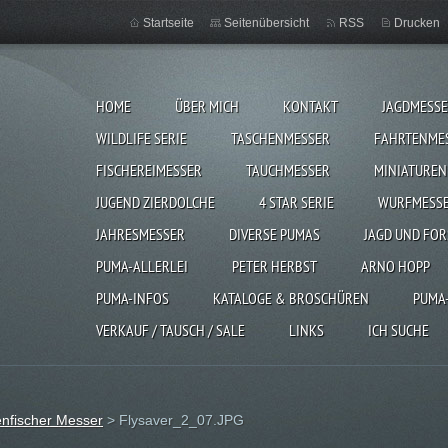
Startseite
Seitenübersicht
RSS
Drucken
HOME
ÜBER MICH
KONTAKT
JAGDMESS
WILDLIFE SERIE
TASCHENMESSER
FAHRTENME
FISCHEREIMESSER
TAUCHMESSER
MINIATUREN
JUGEND ZIERDOLCHE
4 STAR SERIE
WURFMESS
JAHRESMESSER
DIVERSE PUMAS
JAGD UND FOR
PUMA-ALLERLEI
PETER HERBST
ARNO HOPP
PUMA-INFOS
KATALOGE & BROSCHÜREN
PUMA
VERKAUF / TAUSCH / SALE
LINKS
ICH SUCHE
enfischer Messer
>
Flysaver_2_07.JPG