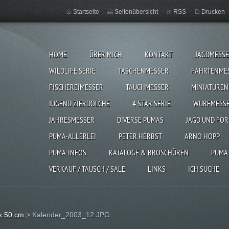
Startseite
Seitenübersicht
RSS
Drucken
HOME
ÜBER MICH
KONTAKT
JAGDMESS
WILDLIFE SERIE
TASCHENMESSER
FAHRTENME
FISCHEREIMESSER
TAUCHMESSER
MINIATUREN
JUGEND ZIERDOLCHE
4 STAR SERIE
WURFMESS
JAHRESMESSER
DIVERSE PUMAS
JAGD UND FOR
PUMA-ALLERLEI
PETER HERBST
ARNO HOPP
PUMA-INFOS
KATALOGE & BROSCHÜREN
PUMA
VERKAUF / TAUSCH / SALE
LINKS
ICH SUCHE
x 50 cm
>
Kalender_2003_12.JPG