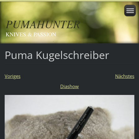
PUMAHUNTER
KNIVES & PASSION
Puma Kugelschreiber
Voriges
Nächstes
Diashow