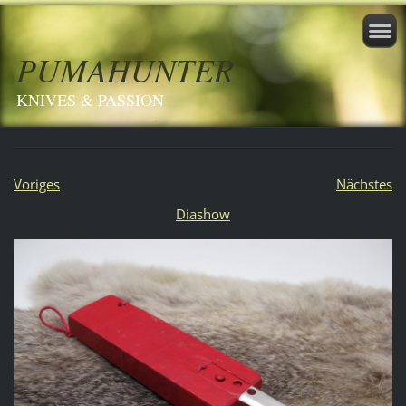
PUMAHUNTER
KNIVES & PASSION
Voriges
Nächstes
Diashow