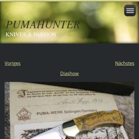
PUMAHUNTER
KNIVES & PASSION
Voriges
Nächstes
Diashow