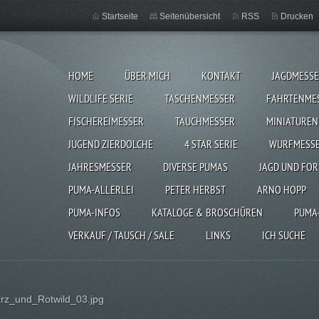
Startseite
Seitenübersicht
RSS
Drucken
HOME
ÜBER MICH
KONTAKT
JAGDMESS
WILDLIFE SERIE
TASCHENMESSER
FAHRTENME
FISCHEREIMESSER
TAUCHMESSER
MINIATUREN
JUGEND ZIERDOLCHE
4 STAR SERIE
WURFMESS
JAHRESMESSER
DIVERSE PUMAS
JAGD UND FOR
PUMA-ALLERLEI
PETER HERBST
ARNO HOPP
PUMA-INFOS
KATALOGE & BROSCHÜREN
PUMA
VERKAUF / TAUSCH / SALE
LINKS
ICH SUCHE
rz_und_Rotwild_03.jpg