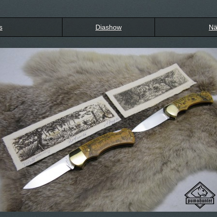
s
Diashow
Nä