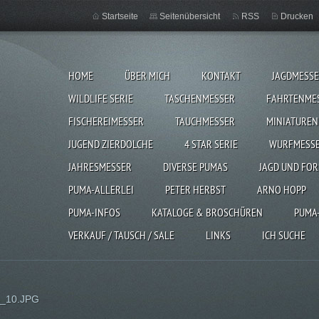
Startseite
Seitenübersicht
RSS
Drucken
HOME
ÜBER MICH
KONTAKT
JAGDMESS
WILDLIFE SERIE
TASCHENMESSER
FAHRTENME
FISCHEREIMESSER
TAUCHMESSER
MINIATUREN
JUGEND ZIERDOLCHE
4 STAR SERIE
WURFMESS
JAHRESMESSER
DIVERSE PUMAS
JAGD UND FOR
PUMA-ALLERLEI
PETER HERBST
ARNO HOPP
PUMA-INFOS
KATALOGE & BROSCHÜREN
PUMA
VERKAUF / TAUSCH / SALE
LINKS
ICH SUCHE
_10.JPG