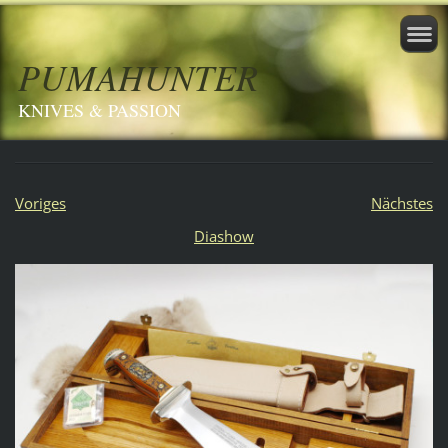
PUMAHUNTER
KNIVES & PASSION
Voriges
Nächstes
Diashow