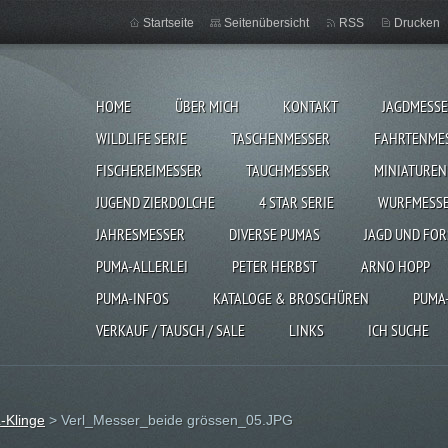
Startseite
Seitenübersicht
RSS
Drucken
HOME
ÜBER MICH
KONTAKT
JAGDMESS
WILDLIFE SERIE
TASCHENMESSER
FAHRTENME
FISCHEREIMESSER
TAUCHMESSER
MINIATUREN
JUGEND ZIERDOLCHE
4 STAR SERIE
WURFMESS
JAHRESMESSER
DIVERSE PUMAS
JAGD UND FOR
PUMA-ALLERLEI
PETER HERBST
ARNO HOPP
PUMA-INFOS
KATALOGE & BROSCHÜREN
PUMA
VERKAUF / TAUSCH / SALE
LINKS
ICH SUCHE
-Klinge
>
Verl_Messer_beide grössen_05.JPG