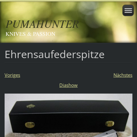
PUMAHUNTER
KNIVES & PASSION
Ehrensaufederspitze
Voriges
Nächstes
Diashow