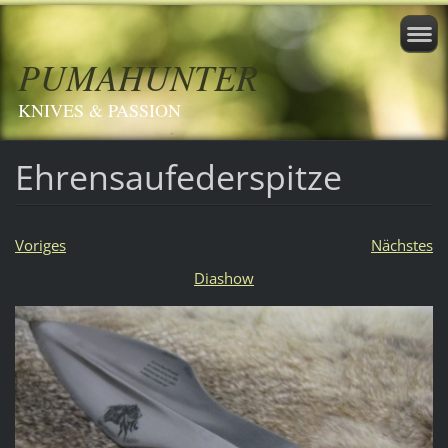
PUMAHUNTER
KNIVES & PASSION
Ehrensaufederspitze
Voriges
Nächstes
Diashow